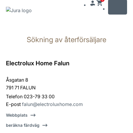
MENU
Växla
till
Sökning av återförsäljare
innehåll
Växla
till
sökning
Electrolux Home Falun
Åsgatan 8
791 71 FALUN
Telefon 023-79 33 00
E-post
falun@electroluxhome.com
Webbplats
beräkna färdväg