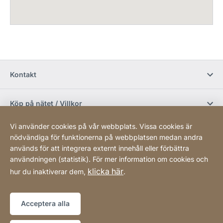
Kontakt
Köp på nätet / Villkor
Vi använder cookies på vår webbplats. Vissa cookies är
Sociala media
nödvändiga för funktionerna på webbplatsen medan andra
används för att integrera externt innehåll eller förbättra
användningen (statistik). För mer information om cookies och
Newsletter
klicka här
hur du inaktiverar dem,
.
Sitemap
Webbplats
[Website
Acceptera alla
information]