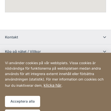
Kontakt
Köp på nätet / Villkor
Vi använder cookies på vår webbplats. Vissa cookies är
Sociala media
nödvändiga för funktionerna på webbplatsen medan andra
används för att integrera externt innehåll eller förbättra
användningen (statistik). För mer information om cookies och
Newsletter
klicka här
hur du inaktiverar dem,
.
Sitemap
Webbplats
[Website
Acceptera alla
information]