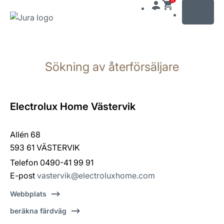
MENU
Växla
till
Sökning av återförsäljare
innehåll
Växla
till
sökning
Electrolux Home Västervik
Allén 68
593 61 VÄSTERVIK
Telefon 0490-41 99 91
E-post
vastervik@electroluxhome.com
Webbplats
beräkna färdväg