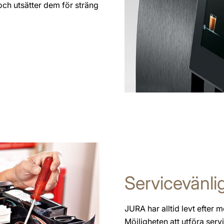
och utsätter dem för sträng
Servicevänli
JURA har alltid levt efter mo
Möjligheten att utföra ser