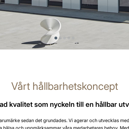
Vårt hållbarhetskoncept
ad kvalitet som nyckeln till en hållbar ut
varumärke sedan det grundades. Vi agerar och utvecklas med h
ka hälsa och uppmärksammar våra medarbetares behov. Med 