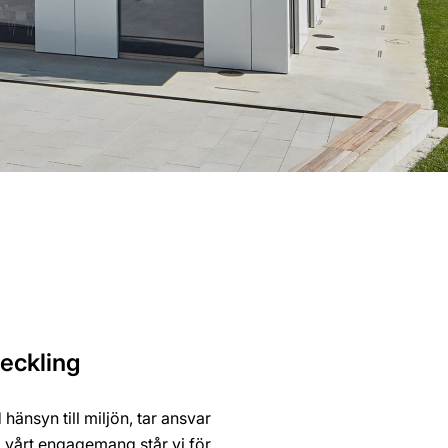
veckling
änsyn till miljön, tar ansvar
vårt engagemang står vi för