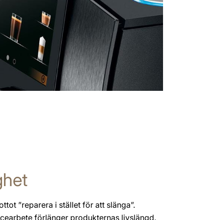
ghet
ttot ”reparera i stället för att slänga”.
vicearbete förlänger produkternas livslängd.