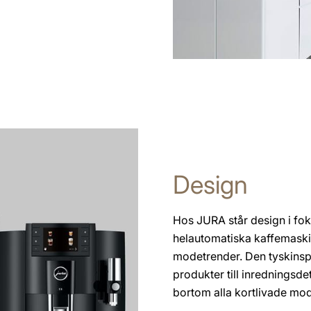
Design
Hos JURA står design i foku
helautomatiska kaffemaskin
modetrender. Den tyskinsp
produkter till inredningsde
bortom alla kortlivade mod