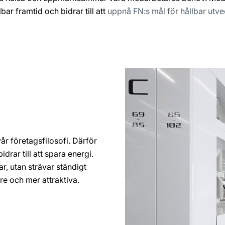
lbar framtid och bidrar till att
uppnå FN:s mål för hållbar utve
vår företagsfilosofi. Därför
drar till att spara energi.
r, utan strävar ständigt
are och mer attraktiva.