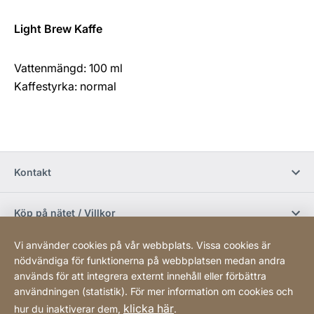
Light Brew Kaffe
Vattenmängd: 100 ml
Kaffestyrka: normal
Kontakt
Köp på nätet / Villkor
Vi använder cookies på vår webbplats. Vissa cookies är
Sociala media
nödvändiga för funktionerna på webbplatsen medan andra
används för att integrera externt innehåll eller förbättra
användningen (statistik). För mer information om cookies och
Newsletter
klicka här
hur du inaktiverar dem,
.