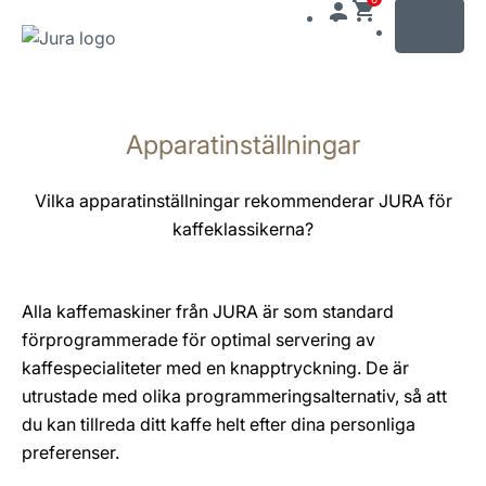
MENU
Växla
till
Apparatinställningar
innehåll
Växla
till
Vilka apparatinställningar rekommenderar JURA för
sökning
kaffeklassikerna?
Alla kaffemaskiner från JURA är som standard
förprogrammerade för optimal servering av
kaffespecialiteter med en knapptryckning. De är
utrustade med olika programmeringsalternativ, så att
du kan tillreda ditt kaffe helt efter dina personliga
preferenser.