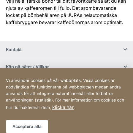
Välj hela, färska bönor till ditt favoritkaffe så att du kan
njuta av kaffearomen till fullo. Det arombevarande
locket på bönbehållaren på JURAs helautomatiska
kaffebryggare bevarar kaffebönornas arom optimalt.
Kontakt
Köp på nätet / Villkor
Vi använder cookies på vår webbplats. Vissa cookies är
Sociala media
nödvändiga för funktionerna på webbplatsen medan andra
används för att integrera externt innehåll eller förbättra
användningen (statistik). För mer information om cookies och
Newsletter
klicka här
hur du inaktiverar dem,
.
Sitemap
Webbplats
[Website
Acceptera alla
information]