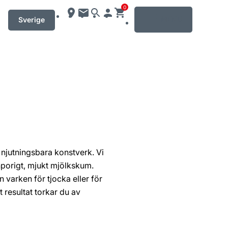
0
MENU
Sverige
l njutningsbara konstverk. Vi
inporigt, mjukt mjölkskum.
varken för tjocka eller för
 resultat torkar du av