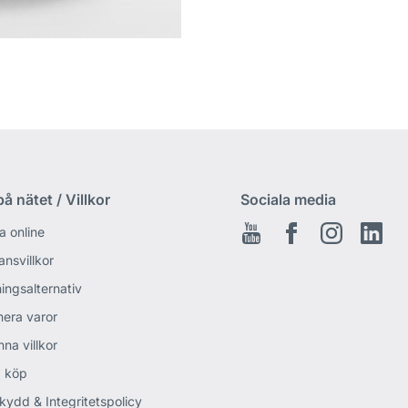
å nätet / Villkor
Sociala media
a online
Youtube
Facebook
Instagram
Link
ansvillkor
ingsalternativ
nera varor
na villkor
 köp
kydd & Integritetspolicy