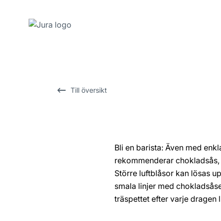
Växla
till
innehåll
Växla
Till översikt
till
sökning
Bli en barista: Även med enkl
rekommenderar chokladsås, hels
Större luftblåsor kan lösas 
smala linjer med chokladsåsen
träspettet efter varje dragen l