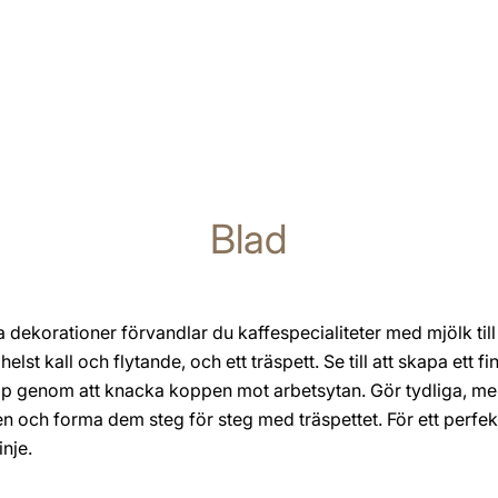
Blad
a dekorationer förvandlar du kaffespecialiteter med mjölk til
t kall och flytande, och ett träspett. Se till att skapa ett f
upp genom att knacka koppen mot arbetsytan. Gör tydliga, men 
 och forma dem steg för steg med träspettet. För ett perfekt
inje.