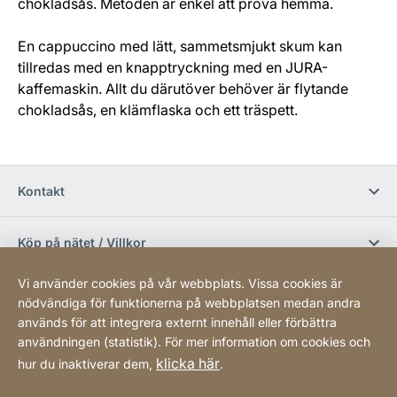
chokladsås. Metoden är enkel att pröva hemma.
En cappuccino med lätt, sammetsmjukt skum kan
tillredas med en knapptryckning med en JURA-
kaffemaskin. Allt du därutöver behöver är flytande
chokladsås, en klämflaska och ett träspett.
Kontakt
Köp på nätet / Villkor
Vi använder cookies på vår webbplats. Vissa cookies är
Sociala media
nödvändiga för funktionerna på webbplatsen medan andra
används för att integrera externt innehåll eller förbättra
användningen (statistik). För mer information om cookies och
Newsletter
klicka här
hur du inaktiverar dem,
.