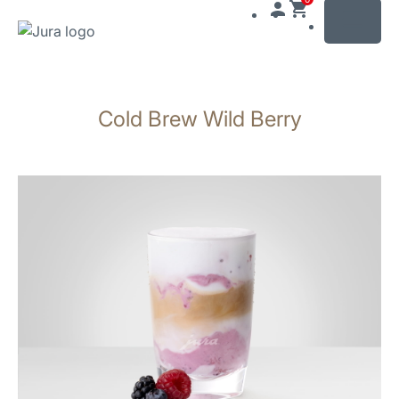
MENU
Växla
till
Cold Brew Wild Berry
innehåll
Växla
till
sökning