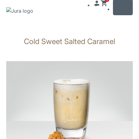
MENU
Växla
till
Cold Sweet Salted Caramel
innehåll
Växla
till
sökning