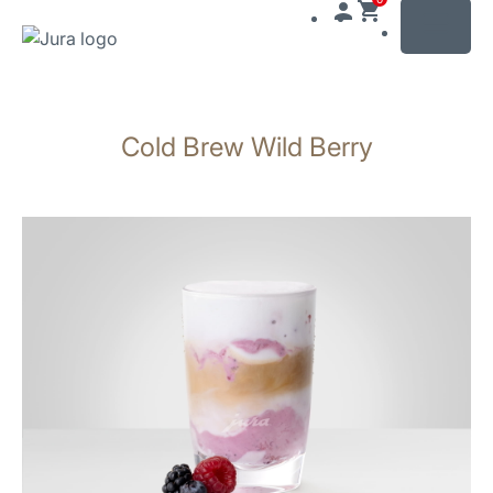
MENU
Växla
till
Cold Brew Wild Berry
innehåll
Växla
till
sökning